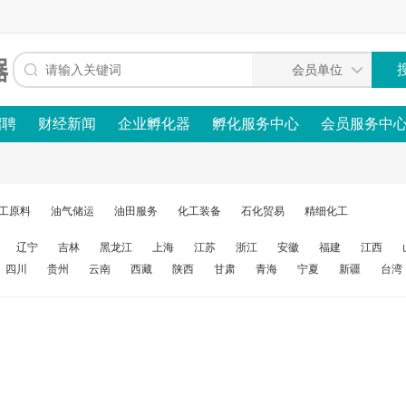
招聘
财经新闻
企业孵化器
孵化服务中心
会员服务中
工原料
油气储运
油田服务
化工装备
石化贸易
精细化工
辽宁
吉林
黑龙江
上海
江苏
浙江
安徽
福建
江西
四川
贵州
云南
西藏
陕西
甘肃
青海
宁夏
新疆
台湾