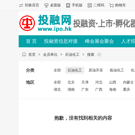
切换语言
桌面版
手机版
二维码
购物车
首 页
投融资信息对接
峰会展会聚会
人才
首页
>
会员单位
>
石油化工
>
搜索
分类
全部
石油化工
原油开采
炼油化工
化
地区
全部
北京
天津
河北
山西
内蒙古
湖北
湖南
广东
广西
海南
重庆
抱歉，没有找到相关的内容