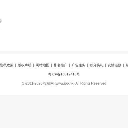
等
索
隐私政策
|
版权声明
|
网站地图
|
排名推广
|
广告服务
|
积分换礼
|
友情链接
|
粤ICP备16012416号
(c)2011-2026 投融网 (www.ipo.hk) All Rights Reserved