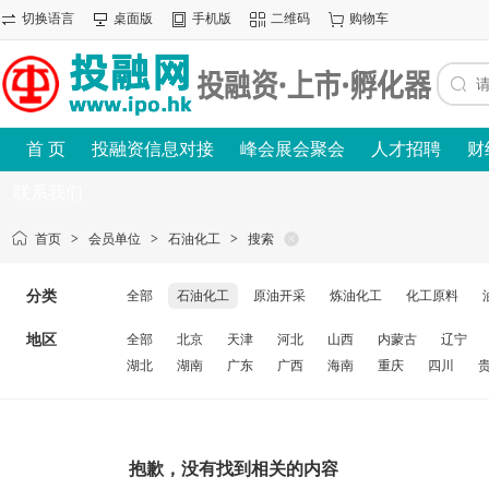
切换语言
桌面版
手机版
二维码
购物车
首 页
投融资信息对接
峰会展会聚会
人才招聘
财
联系我们
首页
>
会员单位
>
石油化工
>
搜索
分类
全部
石油化工
原油开采
炼油化工
化工原料
地区
全部
北京
天津
河北
山西
内蒙古
辽宁
湖北
湖南
广东
广西
海南
重庆
四川
抱歉，没有找到相关的内容