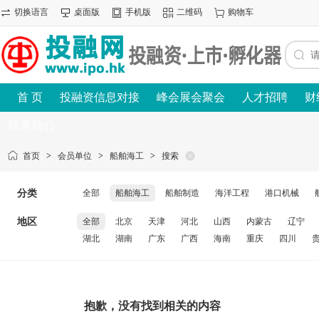
切换语言
桌面版
手机版
二维码
购物车
首 页
投融资信息对接
峰会展会聚会
人才招聘
财
联系我们
首页
>
会员单位
>
船舶海工
>
搜索
分类
全部
船舶海工
船舶制造
海洋工程
港口机械
地区
全部
北京
天津
河北
山西
内蒙古
辽宁
湖北
湖南
广东
广西
海南
重庆
四川
抱歉，没有找到相关的内容