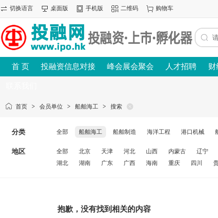
切换语言
桌面版
手机版
二维码
购物车
首 页
投融资信息对接
峰会展会聚会
人才招聘
财
联系我们
首页
>
会员单位
>
船舶海工
>
搜索
分类
全部
船舶海工
船舶制造
海洋工程
港口机械
地区
全部
北京
天津
河北
山西
内蒙古
辽宁
湖北
湖南
广东
广西
海南
重庆
四川
抱歉，没有找到相关的内容