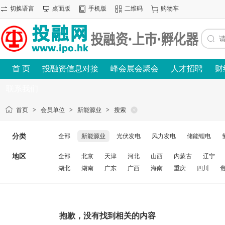
切换语言
桌面版
手机版
二维码
购物车
首 页
投融资信息对接
峰会展会聚会
人才招聘
财
联系我们
首页
>
会员单位
>
新能源业
>
搜索
分类
全部
新能源业
光伏发电
风力发电
储能锂电
地区
全部
北京
天津
河北
山西
内蒙古
辽宁
湖北
湖南
广东
广西
海南
重庆
四川
抱歉，没有找到相关的内容