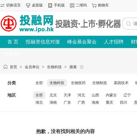
切换语言
桌面版
手机版
二维码
购物车
首 页
投融资信息对接
峰会展会聚会
人才招聘
财
联系我们
首页
>
会员单位
>
生物科技
>
搜索
分类
全部
生物科技
生物医药
生物制造
基因技术
地区
全部
北京
天津
河北
山西
内蒙古
辽宁
湖北
湖南
广东
广西
海南
重庆
四川
抱歉，没有找到相关的内容