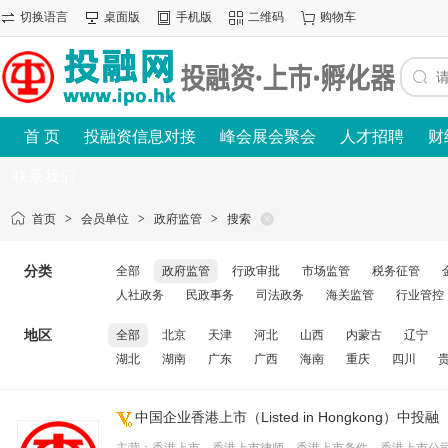
切换语言
桌面版
手机版
二维码
购物车
首 页
投融资信息对接
峰会展会聚会
人才招聘
财
联系我们
首页
>
会员单位
>
政府监管
>
搜索
分类
全部
政府监管
行政审批
市场监管
税务征管
人社政务
民政事务
司法政务
海关监管
行业管控
地区
全部
北京
天津
河北
山西
内蒙古
辽宁
湖北
湖南
广东
广西
海南
重庆
四川
中国企业香港上市（Listed in Hongkong）中投融