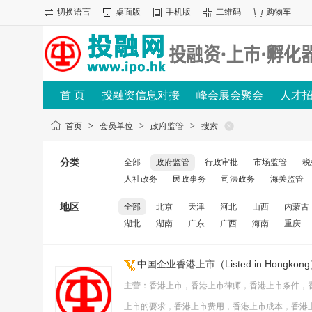
切换语言
桌面版
手机版
二维码
购物车
首 页
投融资信息对接
峰会展会聚会
人才
首页
>
会员单位
>
政府监管
>
搜索
分类
全部
政府监管
行政审批
市场监管
税
人社政务
民政事务
司法政务
海关监管
地区
全部
北京
天津
河北
山西
内蒙古
湖北
湖南
广东
广西
海南
重庆
中国企业香港上市（Listed in Hongko
主营：香港上市，香港上市律师，香港上市条件，
上市的要求，香港上市费用，香港上市成本，香港