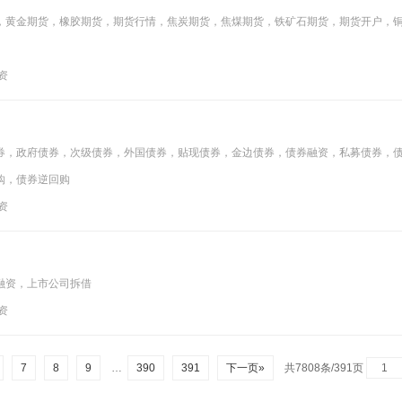
，黄金期货，橡胶期货，期货行情，焦炭期货，焦煤期货，铁矿石期货，期货开户，
投资
券，政府债券，次级债券，外国债券，贴现债券，金边债券，债券融资，私募债券，
购，债券逆回购
投资
融资，上市公司拆借
投资
7
8
9
…
390
391
下一页»
共7808条/391页