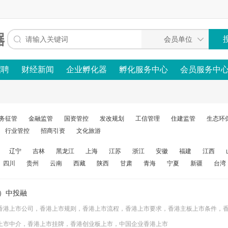
招聘
财经新闻
企业孵化器
孵化服务中心
会员服务中
务征管
金融监管
国资管控
发改规划
工信管理
住建监管
生态环
行业管控
招商引资
文化旅游
辽宁
吉林
黑龙江
上海
江苏
浙江
安徽
福建
江西
四川
贵州
云南
西藏
陕西
甘肃
青海
宁夏
新疆
台湾
ng）中投融
香港上市公司，香港上市规则，香港上市流程，香港上市要求，香港主板上市条件，
上市中介，香港上市挂牌，香港创业板上市，中国企业香港上市