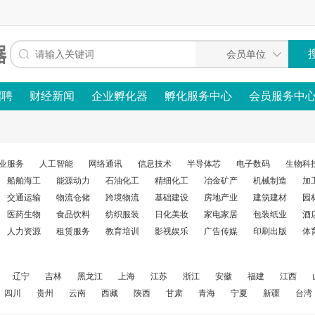
招聘
财经新闻
企业孵化器
孵化服务中心
会员服务中
业服务
人工智能
网络通讯
信息技术
半导体芯
电子数码
生物科
船舶海工
能源动力
石油化工
精细化工
冶金矿产
机械制造
加
交通运输
物流仓储
跨境物流
基础建设
房地产业
建筑建材
园
医药生物
食品饮料
纺织服装
日化美妆
家电家居
包装纸业
酒
人力资源
租赁服务
教育培训
影视娱乐
广告传媒
印刷出版
体
辽宁
吉林
黑龙江
上海
江苏
浙江
安徽
福建
江西
四川
贵州
云南
西藏
陕西
甘肃
青海
宁夏
新疆
台湾