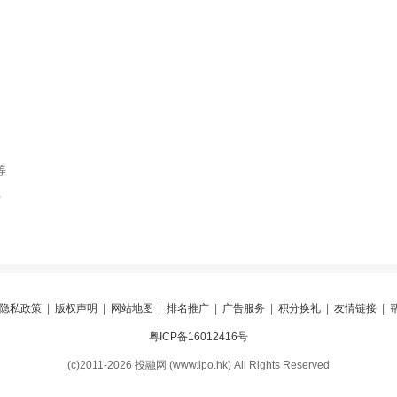
等
索
隐私政策
|
版权声明
|
网站地图
|
排名推广
|
广告服务
|
积分换礼
|
友情链接
|
粤ICP备16012416号
(c)2011-2026 投融网 (www.ipo.hk) All Rights Reserved