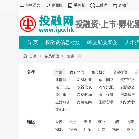
切换语言
桌面版
手机版
二维码
购物车
首 页
投融资信息对接
峰会展会聚会
人才
首页
>
会员单位
>
搜索
分类
全部
政府监管
商会协会
金融投资
企
新能源业
新材料业
军工国防
航空航天
轻工制造
仪器仪表
汽车汽配
安防设备
公用事业
农林牧渔
医疗保健
养老康养
生活服务
跨境电商
国际贸易
知识产权
其他行业
地区
全部
北京
天津
河北
山西
内蒙古
湖北
湖南
广东
广西
海南
重庆