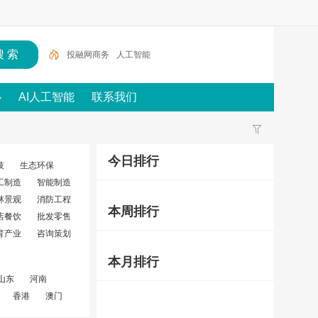
投融网商务
人工智能
心
AI人工智能
联系我们
今日排行
技
生态环保
工制造
智能制造
林景观
消防工程
本周排行
店餐饮
批发零售
育产业
咨询策划
本月排行
山东
河南
香港
澳门