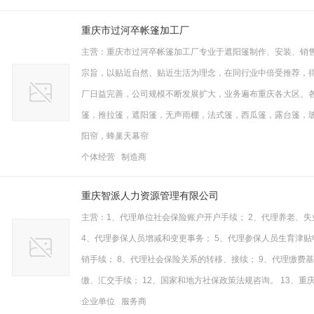
重庆市过河卒帐篷加工厂
主营：重庆市过河卒帐篷加工厂专业于遮阳篷制作、安装、销
宗旨，以贴近自然、贴近生活为理念，在同行业中倍受推荐，
厂日益完善，公司规模不断发展扩大，业务遍布重庆各大区、各
篷，推拉篷，遮阳篷，无声雨棚，法式篷，西瓜篷，露台篷，
阳帘，蜂巢天幕帘
个体经营 制造商
重庆智派人力资源管理有限公司
主营：1、代理单位社会保险账户开户手续； 2、代理养老、
4、代理参保人员增减和变更事务； 5、代理参保人员生育津贴
销手续； 8、代理社会保险关系的转移、接续； 9、代理缴费基
缴、汇交手续； 12、国家和地方社保政策法规咨询。 13、重
企业单位 服务商