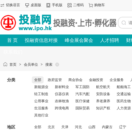
切换语言
桌面版
手机版
二维码
购物车
首 页
投融资信息对接
峰会展会聚会
人才招聘
财
联系我们
首页
>
会员单位
>
搜索
分类
全部
政府监管
商会协会
金融投资
企业服务
新能源业
新材料业
军工国防
航空航天
船舶海工
轻工制造
仪器仪表
汽车汽配
安防设备
交通运输
公用事业
农林牧渔
医疗保健
养老康养
医药生物
生活服务
跨境电商
国际贸易
知识产权
人力资源
其他行业
地区
全部
北京
天津
河北
山西
内蒙古
辽宁