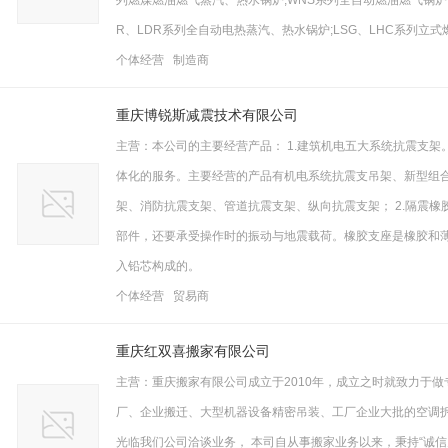
列燃煤燃油燃气蒸汽、热水锅炉;WNS系列全自动燃油燃气锅炉、
R、LDR系列全自动电热蒸汽、热水锅炉;LSG、LHC系列立式燃
个体经营 制造商
重庆博锐斯减震技术有限公司
主营：本公司的主要经营产品： 1.建筑机电五大系统抗震支
体化的服务。主要经营的产品有机电系统抗震支吊架、新型组
架、消防抗震支架、管道抗震支架、纵向抗震支架； 2.隔震
部件，还要承受操作时的振动与地震载荷。橡胶支座是橡胶和
入铅芯构成的。
个体经营 贸易商
重庆红双喜搬家有限公司
主营：重庆搬家有限公司成立于2010年，成立之时就致力于做
厂、企业搬迁、大型机器设备精密吊装、工厂企业大批的空调
光临我们公司洽谈业务， 本司自从事搬家业务以来，秉持“诚