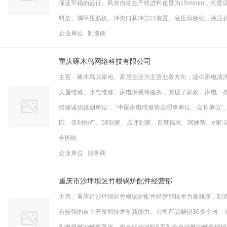
保证平稳的运行。风管自动生产线进料速度为15m/min，长度误差
料架、调平压筋机、冲尖口和冲方口装置、液压剪板机、液压
企业单位 制造商
重庆啄木鸟网络科技有限公司
主营：啄木鸟以家电、家居生活为主营业务方向，提供家电清
房屋维修、水电维修、家电拆装等服务，实现了家政、家电一条
维修诚信优创单位”、“中国家电维修协会理事单位、会长单位”
园、保利地产、58到家、点评到家、百度糯米、阿姨帮、e家洁
全国统
企业单位 服务商
重庆市沙坪坝区竹根锅炉配件经营部
主营：重庆市沙坪坝区竹根锅炉配件经营部技术力量雄厚，制造
有较强的自主开发和技术创新能力。公司产品畅销30多个省、市