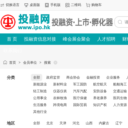
切换语言
桌面版
手机版
二维码
购物车
首 页
投融资信息对接
峰会展会聚会
人才招聘
财
联系我们
首页
>
会员单位
>
搜索
分类
全部
政府监管
商会协会
金融投资
企业服务
新能源业
新材料业
军工国防
航空航天
船舶海工
轻工制造
仪器仪表
汽车汽配
安防设备
交通运输
公用事业
农林牧渔
医疗保健
养老康养
医药生物
生活服务
跨境电商
国际贸易
知识产权
人力资源
其他行业
地区
全部
北京
天津
河北
山西
内蒙古
辽宁