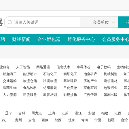
招聘
财经新闻
企业孵化器
孵化服务中心
会员服务中
业服务
人工智能
网络通讯
信息技术
半导体芯
电子数码
生物科
船舶海工
能源动力
石油化工
精细化工
冶金矿产
机械制造
加
交通运输
物流仓储
跨境物流
基础建设
房地产业
建筑建材
园
医药生物
食品饮料
纺织服装
日化美妆
家电家居
包装纸业
酒
人力资源
租赁服务
教育培训
影视娱乐
广告传媒
印刷出版
体
辽宁
吉林
黑龙江
上海
江苏
浙江
安徽
福建
江西
四川
贵州
云南
西藏
陕西
甘肃
青海
宁夏
新疆
台湾