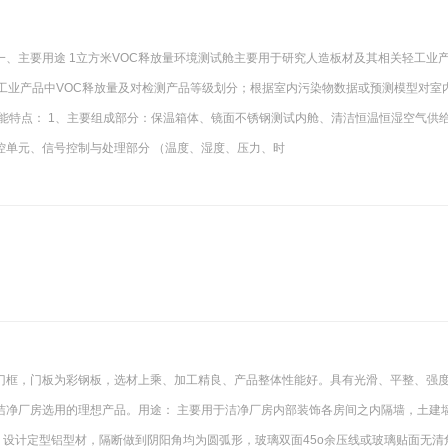
 一、主要用途 1立方米VOC释放量环境测试舱主要用于研究人造板材及其相关轻工业
工业产品中VOC释放量及对检测产品等级划分；根据室内污染物数据或预测模型对室
能特点： 1、主要组成部分：保温箱体、镜面不锈钢测试内舱、清洁恒温恒湿空气供
控单元、信号控制与处理部分 （温度、湿度、压力、时
门框，门板为彩钢板，选材上乘、加工精良、产品整体性能好。具有光滑、平整、强
洁净厂房选用的理想产品。用途： 主要用于洁净厂房内部装饰各房间之内隔墙，土建
求，设计定型铝型材，隔断做到阴阳角均为圆弧形，玻璃双面45o余压线或玻璃贴面无清