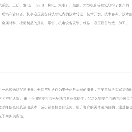
试系统、工矿、发电厂（火电、风电、水电）、船舶、大型机床等领域取得了客户的
、现场布管服务。从事液压设备科技领域内的技术转让、技术开发、技术咨询、技术
、金属材料、橡塑制品的批发、零售，机电设备安装、维修，液压设备制造、加工。
供一站式仓储配送服务。仓储与配送作为电子商务后端的服务，主要是解决卖家货物
对客户的送货。 由于仓储需要大面积场地与专业化操作，配送又需要全面的网络覆盖
度以降低仓储及运输成本、减少销售机会的流失、提升客户购买体验为目的，通过整
电子商务供应链。