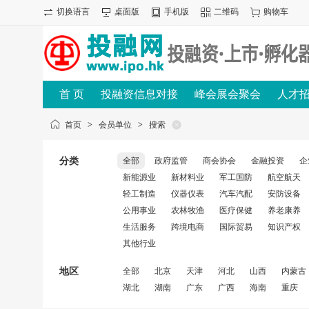
切换语言
桌面版
手机版
二维码
购物车
首 页
投融资信息对接
峰会展会聚会
人才
首页
>
会员单位
>
搜索
分类
全部
政府监管
商会协会
金融投资
企
新能源业
新材料业
军工国防
航空航天
轻工制造
仪器仪表
汽车汽配
安防设备
公用事业
农林牧渔
医疗保健
养老康养
生活服务
跨境电商
国际贸易
知识产权
其他行业
地区
全部
北京
天津
河北
山西
内蒙古
湖北
湖南
广东
广西
海南
重庆