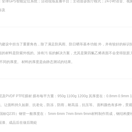
保体系：全球GPS智能定位系统；活动现场直播平台；主动巡诊医疗模式；24小时语音、视
标及
的建设中担当了重要角色，除了满足防风雨、防日晒等基本功能 外，并有较好的标识
的材料是防紫外线的。涂有污 垢的解决方案，尤其是聚四氟乙烯表面不会变得肮脏,
 不同的厚度。 材料的厚度是由静态测试的结果。
PTFE膜材 膜布每平方重：950g 1100g 1200g 其厚度在：0.8mm 0.9mm 1
易清洗、让面料持久如新、抗老化，防冻，防雨，耐高温，抗压等。 面料颜色有多种，景
标Q235）钢管一般厚度在： 5mm 6mm 7mm 8mm 9mm材料制作而成，钢结构要
面漆、成品后在做后期处