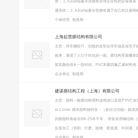
势： 1. AJcamp夏令营拥有全球安全性的安
通系统； 2. AJcamp夏令营拥有属于自己的注册商
个体经营 制造商
上海起慧膜结构有限公司
主营：停车棚轻巧、别致的造型在停车场及候车厅
效果，展现了人们个性化的一面。膜结构景观棚表面
留其颜色很长一段时间。PVC和聚四氟乙烯材料有
企业单位 制造商
建谌膜结构工程（上海）有限公司
主营：面料一般膜结构用料选用进口及国产PVC涂层及PVDF 
m 1.1mm. 膜布面料独特在：（有自洁功能）
的膜面料寿命在8年-25年不等， 骨架采用钢结构（国
反复加工（切割、打磨、除锈、喷底漆、中间漆、
企业单位 制造商