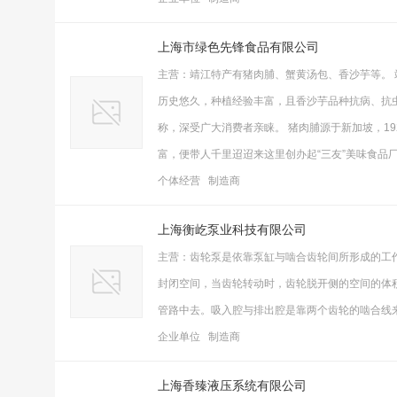
上海市绿色先锋食品有限公司
主营：靖江特产有猪肉脯、蟹黄汤包、香沙芋等。
历史悠久，种植经验丰富，且香沙芋品种抗病、抗
称，深受广大消费者亲睐。 猪肉脯源于新加坡，19
富，便带人千里迢迢来这里创办起“三友”美味食品
个体经营 制造商
上海衡屹泵业科技有限公司
主营：齿轮泵是依靠泵缸与啮合齿轮间所形成的工
封闭空间，当齿轮转动时，齿轮脱开侧的空间的体
管路中去。吸入腔与排出腔是靠两个齿轮的啮合线
企业单位 制造商
上海香臻液压系统有限公司