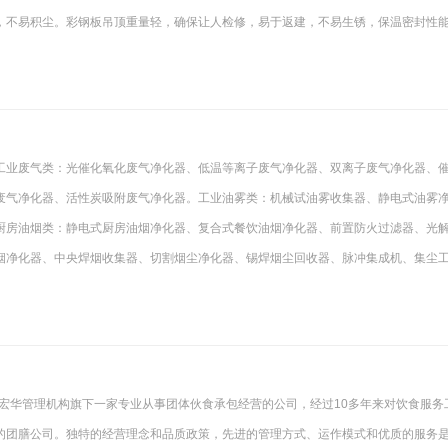
，不易积尘。彩钢板吊顶重量轻，确保让人检修，易于返建，不易生锈，保温密封性
工业废气类：光催化氧化废气净化器、低温等离子废气净化器、双离子废气净化器、
废气净化器、活性炭吸附废气净化器。工业油雾类：机械试油雾收集器、静电式油雾
厨房油烟类：静电式厨房油烟净化器、复合式餐饮油烟净化器、前置防火过滤器、光
烟净化器、中央焊烟收集器、切割烟尘净化器、锡焊烟尘回收器、脉冲集成机、集尘
是宏华管理机构旗下一家专业从事团体伙食承包经营的公司，经过10多年来对饮食服务
的团膳公司。独特的经营理念和品质政策，先进的管理方式、运作模式和优质的服务