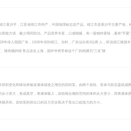
 靖江香沙芋，江苏省靖江市特产，中国地理标志农产品。靖江市是香沙芋主要产地，
虫害能力强，极少用药防治。产品营养丰富，口感细腻，有一股独特香味，素有“芋粟”
28年传入我国广东，1936年传到靖江。当时，广东汕头有3位商 人，听说靖江猪源丰
厂。猪肉脯的销 售点设在上海，国外华侨常称这个厂的肉脯为“三友”猪
作容积变化和移动来输送液体或使之增压的回转泵。由两个齿轮、泵体与前后盖组成
积从小变大，形成真空，将液体吸入，齿轮啮合侧的空间的体积从大变小，而将液体
来隔开的。齿轮泵的排出口的压力完全取决于泵出口处阻力的大小。