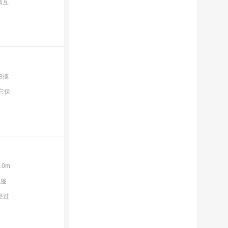
频互
招揽
它保
.0m
观篷
经过