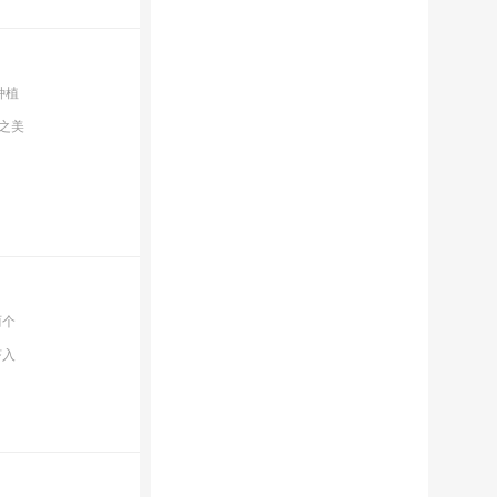
种植
之美
两个
挤入