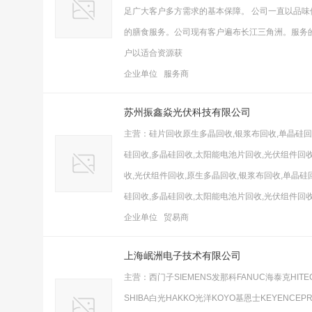
足广大客户多方需求的基本保障。 公司一直以品
的膳食服务。公司现有客户遍布长江三角洲。服务的
户以适合资源获
企业单位 服务商
苏州振鑫焱光伏科技有限公司
主营：硅片回收原生多晶回收,银浆布回收,单晶硅回
硅回收,多晶硅回收,太阳能电池片回收,光伏组件回收
收,光伏组件回收,原生多晶回收,银浆布回收,单晶硅
硅回收,多晶硅回收,太阳能电池片回收,光伏组件回
企业单位 贸易商
上海岷洲电子技术有限公司
主营：西门子SIEMENS发那科FANUC海泰克HITECH,
SHIBA白光HAKKO光洋KOYO基恩士KEYENCEPR