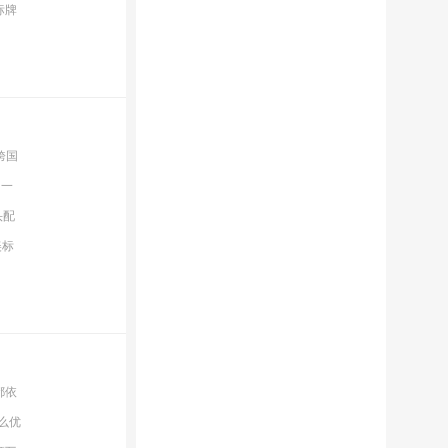
标牌
跨国
的一
头配
美标
都依
么优