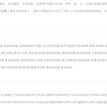
味俱全，优质服务，永求创新，提高客户满意为目标。同中、港、台、日资企业提供最
就餐人数达10000多人，这种大规模的运作决定了我们公司低成本高效率的特点，
收,多晶硅回收,太阳能电池片回收,光伏组件回收,电子回收原生多晶回收,银浆布回收,
,电子回收,电池片回收,原生多晶回收,银浆布回收,单晶硅回收,多晶硅回收,太阳能电池
回收,多晶硅回收,太阳能电池片回收,光伏组件回收,电子回收原生多晶回收,银浆布回收,
收,电子回收原生多晶回收,银浆布回收,单晶硅回收,多晶硅回
ABB松下PANASONIC富士FUJI三菱MITSUBISHI安川YASKAWA日立HITACHI东
OFACEEVIEWUNIOP伦茨LEN科比KEB鲍米勒BAUMULLER瑞恩RELIANCE施耐德