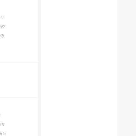
产品
内空
给系
度
墙复
角台