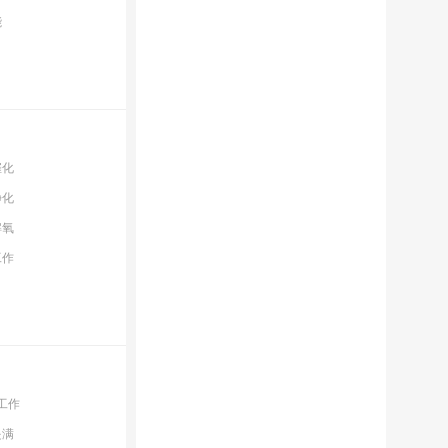
能
催化
净化
解氧
工作
工作
是满