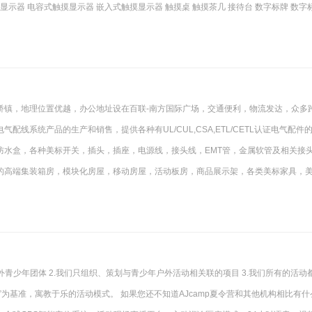
摸显示器 电容式触摸显示器 嵌入式触摸显示器 触摸桌 触摸茶几 接待台 数字标牌 数字
桥镇，地理位置优越，办公地址设在百联-南方国际广场，交通便利，物流发达，众多
线系统产品的生产和销售，提供各种有UL/CUL,CSA,ETL/CETL认证电气配件
防水盒，各种美标开关，插头，插座，电源线，接头线，EMT管，金属软管及相关接
的高端集装箱房，模块化房屋，移动房屋，活动板房，商品展示架，各类美标家具，
外青少年团体 2.我们只组织、策划与青少年户外活动相关联的项目 3.我们所有的活动
为基准，寓教于乐的活动模式。 如果您还不知道AJcamp夏令营和其他机构相比有什