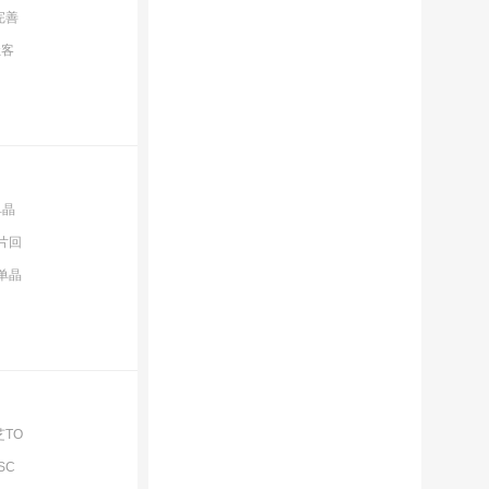
完善
让客
单晶
片回
单晶
芝TO
SC