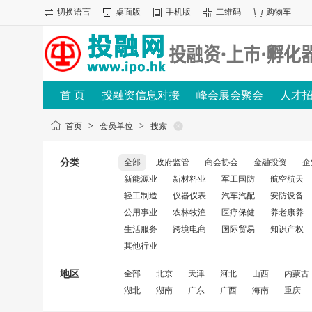
切换语言
桌面版
手机版
二维码
购物车
首 页
投融资信息对接
峰会展会聚会
人才
首页
>
会员单位
>
搜索
分类
全部
政府监管
商会协会
金融投资
企
新能源业
新材料业
军工国防
航空航天
轻工制造
仪器仪表
汽车汽配
安防设备
公用事业
农林牧渔
医疗保健
养老康养
生活服务
跨境电商
国际贸易
知识产权
其他行业
地区
全部
北京
天津
河北
山西
内蒙古
湖北
湖南
广东
广西
海南
重庆