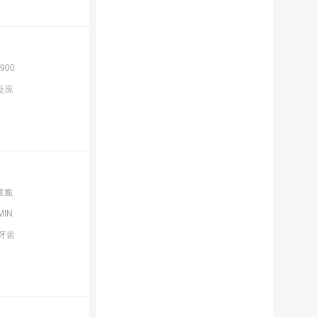
900
泛应
童脆
IN
牙齿