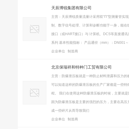
天辰博锐集团有限公司
主营：天辰博锐质量流量计采用双“Π”型测量管实
制、数字信号处理、计算和诊断功能于一身，能在线
接口（或HART接口）与 计算机、DCS等直接
系列 基本性能指标： 产品通径（mm）：DN001～DN
企业单位 制造商
北京保瑞祥和特种门工贸有限公司
主营：防爆泄压板就是一种防止材料泄露和压力的
可以知道这样的防爆泄压板的生产厂家都是一些特
程。 我们在使用这种防爆泄压板的时候，主要就
因为防爆泄压板是主要的强烈的压力，主要在高压
成一些碎片从而导致我们
企业单位 制造商