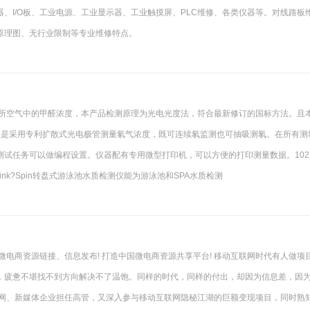
、I/O板、工业电源、工业显示器、工业触摸屏、PLC维修、各类仪器等。对线路板
原理图、无行业限制等专业维修特点。
公共场所空气中的甲醛浓度，本产品检测原理为光电光度法，符合最新修订的国标方法。且
氡仪是采用专利扩散式光电极管测量氡气浓度，既可连续氡监测也可抽吸测氡。在所有测
试任务可以做编程设置。仪器配有专用微型打印机，可以方便的打印测量数据。102
Link?Spin转盘式游泳池水质检测仪能为游泳池和SPA水质检测
微电商资源链接、信息发布! 打造中国微电商资源共享平台! 移动互联网时代有人做项
，疲惫不堪找不到方向解决不了温饱。同样的时代，同样的付出，却因为信息差，因
联网、新媒体企业担任高管，又深入参与移动互联网隐秘江湖的巨额变现项目，同时熟