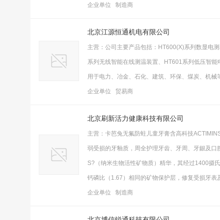
企业单位 制造商
北京江源恒通机电有限公司
主营：公司主要产品包括：HT600(X)系列数显电测
系列无线智能在线测温装置、HT601系列低压智
用于电力、冶金、石化、建筑、环保、煤炭、机械
企业单位 贸易商
北京刷新活力健康科技有限公司
主营：卡芭兔无氟防蛀儿童牙膏含高科技ACTIM
弱受损的牙釉质，周全护理牙齿、牙周、牙龈及口腔
S?（纳米生物活性矿物质）精华，其经过1400
钙磷比（1.67）相同的矿物保护层，修复受损牙
企业单位 制造商
北京博信锐通科技有限公司