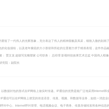
的塑造了一代伟人的光辉形象，充分表达了伟人的精神面貌及风采，细致入微的刻画
色的化妆描绘，以及老年癍痣的大小形状和所处的位置都力求于精准表现，这件作品
： 贾文龙 超级写实雕塑家 公司职务： 总经理 影视特技效果艺术总监 中国伟人蜡像
研究院：副院长
数据封包的形式在IP网络上做实时传递。IP通信的优势是能广泛地采用Internet和全
IP通信可以在IP网络上便宜的传送语音、传真、视频、和数据等业务，如统一消息业
et呼叫中心、Internet呼叫管理、电话视频会议、电子商务、传真存储转发和各种信息