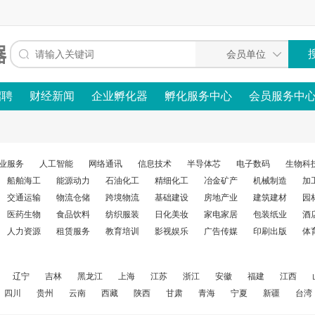
招聘
财经新闻
企业孵化器
孵化服务中心
会员服务中
业服务
人工智能
网络通讯
信息技术
半导体芯
电子数码
生物科
船舶海工
能源动力
石油化工
精细化工
冶金矿产
机械制造
加
交通运输
物流仓储
跨境物流
基础建设
房地产业
建筑建材
园
医药生物
食品饮料
纺织服装
日化美妆
家电家居
包装纸业
酒
人力资源
租赁服务
教育培训
影视娱乐
广告传媒
印刷出版
体
辽宁
吉林
黑龙江
上海
江苏
浙江
安徽
福建
江西
四川
贵州
云南
西藏
陕西
甘肃
青海
宁夏
新疆
台湾