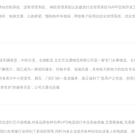
站控制系统、沥青管理系统 、钢筋管理系统以及建筑行业管理系统与APP定制开发
销存、铁路交通、公路桥梁、预制构件等领域，帮助客户应用信息化管理系统，优化
线车辆落货，中转分流，仓储配送 北京艺达通物流有限公司是一家专门从事物流、仓
不懈努力，现已成为一家组织健全、经验丰富、设施完善，具有较大影响力的知名专
”备有各类大中小型货车、厢车、门到门的一条龙服务，真正做到了“急用户之所急，想用
信誉良好”的服务宗旨，公司注重信息服
仪进行芯片级维修,对各品牌各种功率UPS电源进行专业高效维修,无需要换板,无需
使我们在维修行业得到了更高的荣誉,同时为各企业提供各种自动化设备上的电路板、控