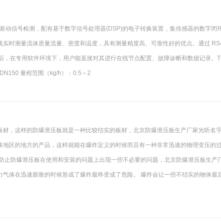
现差动信号检测，配有基于数字信号处理器(DSP)的电子转换装置，集传感器的数字闭
实时测量流体质量流量、密度和温度，具有测量精度高、可靠性好的优点。通过 RS4
通讯后，在专用软件环境下，用户能直接对其进行在线节点配置、故障诊断和数据记录。T
150 量程范围（kg/h）：0.5～2
板材，这样的防爆泄压板就是一种比较结实的板材，北京防爆泄压板生产厂家光听名
殊地区的地方的产品，这样就能在爆炸定义的时候而且有一种非常迅速的物理变压的
是防止防爆泄压板在使用和安装的问题上出现一些不必要的问题，北京防爆泄压板生产
力气体在迅速膨胀的时候形成了爆炸最终变成了危险。 爆炸会让一些不结实的物体最