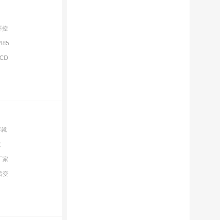
环控
85
CD
字就
过
厂家
后变