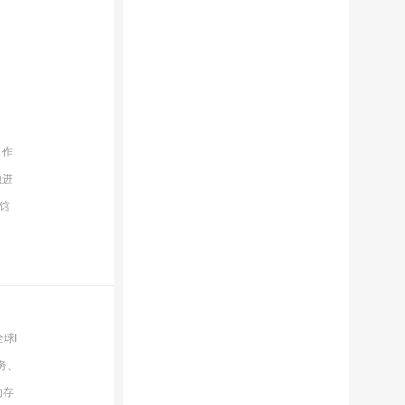
了作
融进
馆
球I
务、
的存