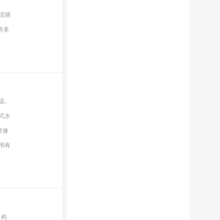
恒流驱
等多
温、
式水
维修
用寿
、构