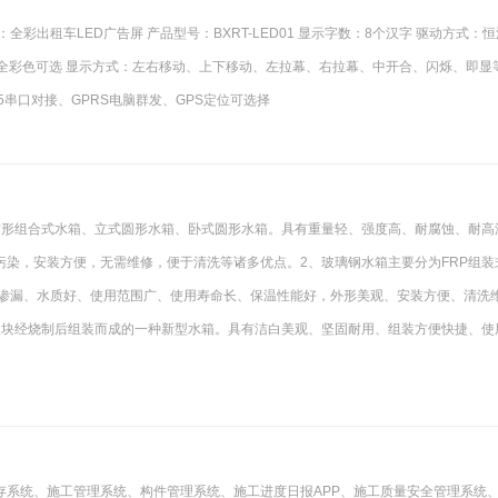
全彩出租车LED广告屏 产品型号：BXRT-LED01 显示字数：8个汉字 驱动方式：
,单白,全彩色可选 显示方式：左右移动、上下移动、左拉幕、右拉幕、中开合、闪烁、即显
 485串口对接、GPRS电脑群发、GPS定位可选择
方形组合式水箱、立式圆形水箱、卧式圆形水箱。具有重量轻、强度高、耐腐蚀、耐高
染，安装方便，无需维修，便于清洗等诸多优点。2、玻璃钢水箱主要分为FRP组装
不渗漏、水质好、使用范围广、使用寿命长、保温性能好，外形美观、安装方便、清洗
板块经烧制后组装而成的一种新型水箱。具有洁白美观、坚固耐用、组装方便快捷、使
存系统、施工管理系统、构件管理系统、施工进度日报APP、施工质量安全管理系统