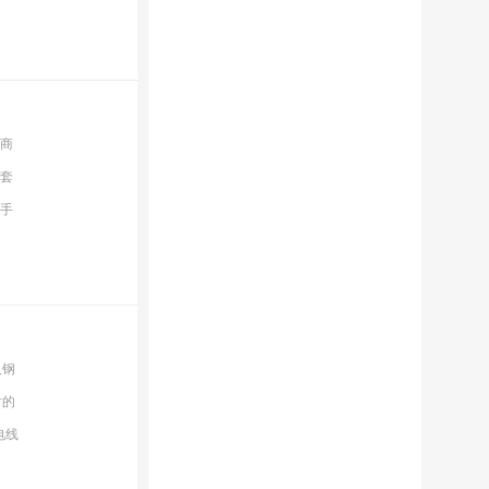
作商
全套
标手
及钢
时的
电线