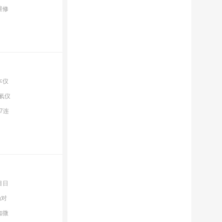
维修
本仪
氡仪
7连
目日
为对
知微