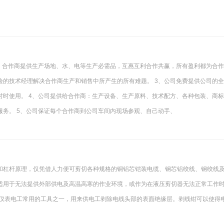
备，合作商提供生产场地、水、电等生产必需品，互惠互利合作共赢，所有盈利都为合
经验的技术经理解决合作商生产和销售中所产生的所有难题。 3、公司免费提供公司的
时时使用。 4、公司提供给合作商：生产设备、生产原料、技术配方、各种包装、商
务。 5、公司保证每个合作商到公司车间内现场参观、自己动手、
和杠杆原理，仅凭借人力便可剪切各种规格的铜铝芯铠装电缆、钢芯铝绞线、钢绞线
适用于无法提供外部供电及高温高寒的作业环境，或作为在液压剪切器无法正常工作
器仪表电工常用的工具之一，用来供电工剥除电线头部的表面绝缘层。剥线钳可以使得