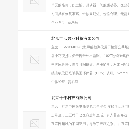
单元的维修，如主板、驱动器、伺服驱动器、变频器
方面具有修复率高、维修周期短、价格合理、无需
企业单位 贸易商
北京宝云兴业科贸有限公司
主营：FP-30MK2(C)型甲醛检测仪用于检测
器小巧便携，便于携带外出监测。 1027连续测
中响应最快，恢复时间最短。使用简单，对常用的测
续测氡仪已经被美国环保署（EPA）认可。 Water
个体经营 贸易商
北京十年科技有限公司
主营：打造中国微电商资源共享平台!注移动互联网
进斗金，三五时日改变命运和生活。有人苦苦奔波
互联网领域的不同应用，导致了天壤之别。 在互