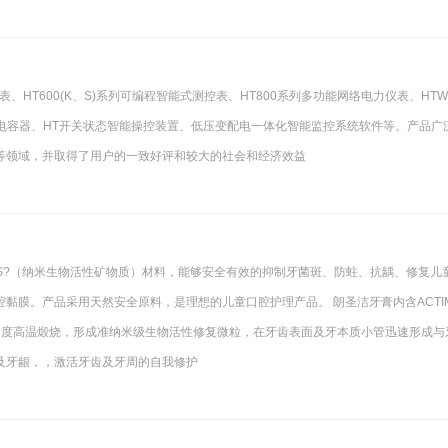
表、HT600(K、S)系列可编程智能式测控表、HT800系列多功能网络电力仪表、HTW
能电容器、HT开关状态智能操控装置、低压变配电一体化智能监控系统软件等。产品广
等领域，并取得了用户的一致好评和较大的社会和经济效益
INS?（纳米生物活性矿物质）材料，能够安全有效的抑制牙菌斑、防蛀、抗龋、修复儿
黏膜。产品采用天然安全原料，是理想的儿童口腔护理产品。 朗圣洁牙膏内含ACTIM
摄氏度高温煅烧，形成准纳米级生物活性修复微粒，在牙齿表面及牙本质小管迅速形成与
表及牙龈，，激活牙齿及牙周的自我修护