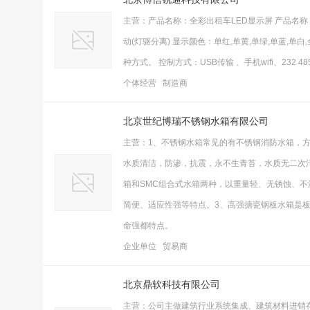
主营：产品名称：全彩出租车LED显示屏 产品名称：
动(灯驱分离) 显示颜色：单红,单黄,单绿,单蓝
种方式。 控制方式：USB传输 、手机wifi、232
个体经营 制造商
北京世纪博瑞不锈钢水箱有限公司
主营：1、不锈钢水箱常见的有不锈钢消防水箱，
水质清洁，防渗，抗震，永不生青苔，水质无二次污
箱和SMC组合式水箱两种，以重量轻、无锈蚀、
简便、适应性强等特点。3、高强搪瓷钢板水箱是
命强都特点。
企业单位 贸易商
北京鼎软科技有限公司
主营：公司主做建筑行业系统集成、建筑材料进销