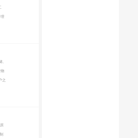
工
管理
储、
业物
户之
要原
制